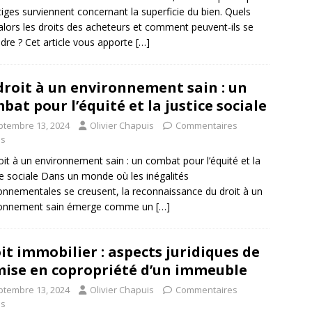
itiges surviennent concernant la superficie du bien. Quels
alors les droits des acheteurs et comment peuvent-ils se
dre ? Cet article vous apporte
[…]
droit à un environnement sain : un
bat pour l’équité et la justice sociale
ptembre 13, 2024
Olivier Chapuis
Commentaires
és
oit à un environnement sain : un combat pour l’équité et la
ce sociale Dans un monde où les inégalités
onnementales se creusent, la reconnaissance du droit à un
ronnement sain émerge comme un
[…]
it immobilier : aspects juridiques de
mise en copropriété d’un immeuble
ptembre 13, 2024
Olivier Chapuis
Commentaires
és