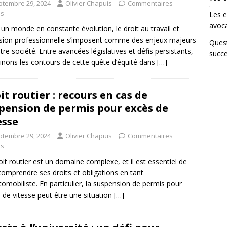
ptembre 29, 2024
Olivier Chapuis
Commentaires
és
Les e
avoca
un monde en constante évolution, le droit au travail et
lusion professionnelle s’imposent comme des enjeux majeurs
Quest
tre société. Entre avancées législatives et défis persistants,
succe
nons les contours de cette quête d’équité dans
[…]
it routier : recours en cas de
pension de permis pour excès de
esse
ptembre 29, 2024
Olivier Chapuis
Commentaires
és
oit routier est un domaine complexe, et il est essentiel de
comprendre ses droits et obligations en tant
tomobiliste. En particulier, la suspension de permis pour
 de vitesse peut être une situation
[…]