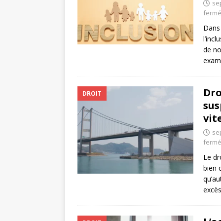
se
ferm
Dans 
l’inc
de no
exami
Dro
DROIT
sus
vit
se
ferm
Le dr
bien 
qu’au
excès