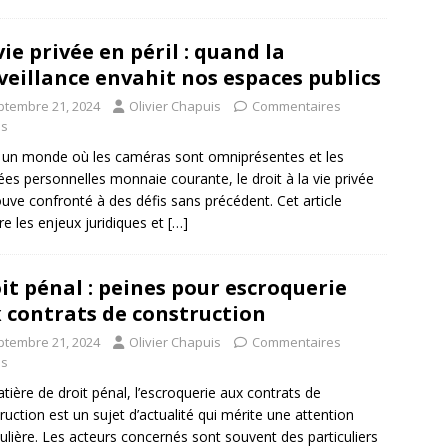
vie privée en péril : quand la
veillance envahit nos espaces publics
ptembre 21, 2024
Olivier Chapuis
Commentaires
és
un monde où les caméras sont omniprésentes et les
es personnelles monnaie courante, le droit à la vie privée
ouve confronté à des défis sans précédent. Cet article
re les enjeux juridiques et
[…]
it pénal : peines pour escroquerie
 contrats de construction
ptembre 21, 2024
Olivier Chapuis
Commentaires
és
tière de droit pénal, l’escroquerie aux contrats de
ruction est un sujet d’actualité qui mérite une attention
culière. Les acteurs concernés sont souvent des particuliers