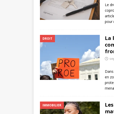
Le dr
copro
artic
pour 
La 
DROIT
com
fro
se
Dans 
en zo
prote
menac
Les
IMMOBILIER
mat