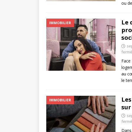
ou de
Le 
IMMOBILIER
pro
soc
se
ferm
Face 
logem
au cœ
le ter
Les
IMMOBILIER
sur
se
ferm
Dans 