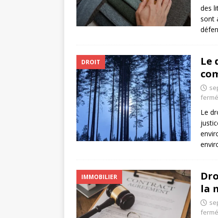
des l
sont 
défen
Le 
DROIT
com
se
ferm
Le dr
justi
envir
envi
Dro
IMMOBILIER
la 
se
ferm