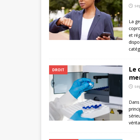
se
La ge
copro
et ré
dispo
catég
Le 
DROIT
men
se
Dans 
princ
série
vérit