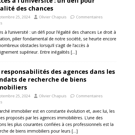
ccès à l’université : un défi pour
galité des chances
ptembre 25, 2024
Olivier Chapuis
Commentaires
és
ès à l’université : un défi pour l’égalité des chances Le droit à
cation, pilier fondamental de notre société, se heurte encore
nombreux obstacles lorsqu’il s’agit de l’accès à
eignement supérieur. Entre inégalités
[…]
 responsabilités des agences dans les
dats de recherche de biens
obiliers
ptembre 25, 2024
Olivier Chapuis
Commentaires
és
rché immobilier est en constante évolution et, avec lui, les
ces proposés par les agences immobilières. L’une des
ons les plus courantes confiées à ces professionnels est la
rche de biens immobiliers pour leurs
[…]