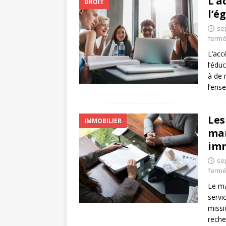
L’a
DROIT
l’é
se
ferm
L’acc
l’édu
à de 
l’ens
Les
IMMOBILIER
man
imm
se
ferm
Le ma
servi
missi
reche