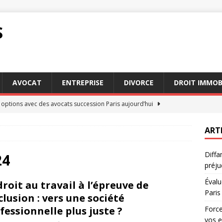
S
AVOCAT
ENTREPRISE
DIVORCE
DROIT IMMOB
 options avec des avocats succession Paris aujourd’hui
ART
jeure : comment cette clause impacte vos engagements
DROIT
Diffa
x d’une séparation : l’importance d’un avocat droit de la famille
24
préju
Évalu
droit au travail à l’épreuve de
clé : Pourquoi choisir des avocats succession Paris
AVOCAT
Paris
nclusion : vers une société
 : recours possibles en cas de préjudice subi
DROIT
fessionnelle plus juste ?
Force
vos 