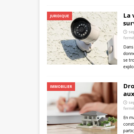
La 
JURIDIQUE
sur
se
ferm
Dans 
donné
se tr
explo
Dro
IMMOBILIER
aux
se
ferm
En ma
const
parti