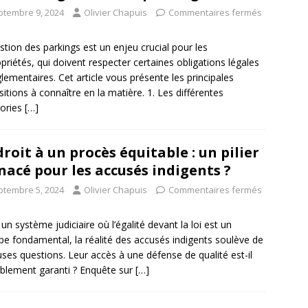
ptembre 9, 2024
Olivier Chapuis
Commentaires fermés
stion des parkings est un enjeu crucial pour les
priétés, qui doivent respecter certaines obligations légales
glementaires. Cet article vous présente les principales
sitions à connaître en la matière. 1. Les différentes
ories
[…]
droit à un procès équitable : un pilier
acé pour les accusés indigents ?
ptembre 5, 2024
Olivier Chapuis
Commentaires fermés
un système judiciaire où l’égalité devant la loi est un
ipe fondamental, la réalité des accusés indigents soulève de
uses questions. Leur accès à une défense de qualité est-il
ablement garanti ? Enquête sur
[…]