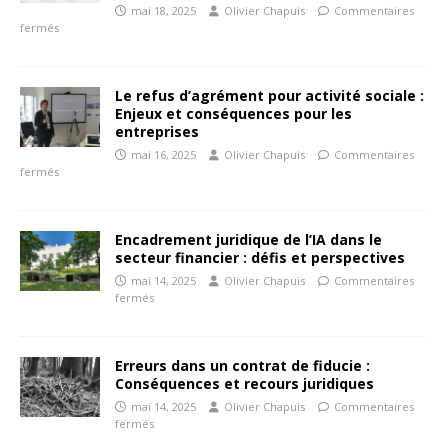
mai 18, 2025
Olivier Chapuis
Commentaires
fermés
Le refus d’agrément pour activité sociale :
Enjeux et conséquences pour les
entreprises
mai 16, 2025
Olivier Chapuis
Commentaires
fermés
Encadrement juridique de l’IA dans le
secteur financier : défis et perspectives
mai 14, 2025
Olivier Chapuis
Commentaires
fermés
Erreurs dans un contrat de fiducie :
Conséquences et recours juridiques
mai 14, 2025
Olivier Chapuis
Commentaires
fermés