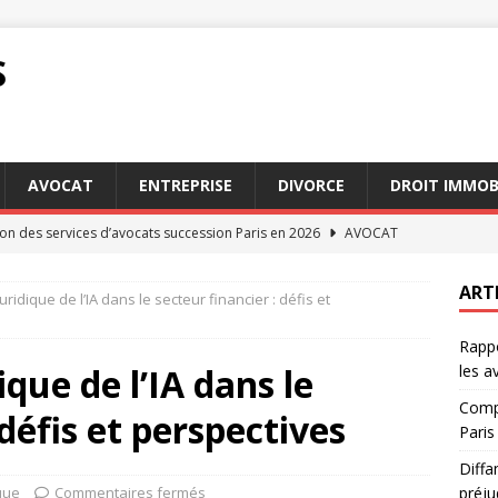
S
AVOCAT
ENTREPRISE
DIVORCE
DROIT IMMOB
n des services d’avocats succession Paris en 2026
AVOCAT
 : recours possibles en cas de préjudice subi
DROIT
ART
idique de l’IA dans le secteur financier : défis et
 options avec des avocats succession Paris aujourd’hui
Rappo
que de l’IA dans le
les a
jeure : comment cette clause impacte vos engagements
DROIT
Compa
 défis et perspectives
irconstanciés : exemples pratiques pour les avocats
AVOCAT
Paris
Diffa
que
Commentaires fermés
préju