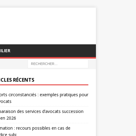
ILIER
ICLES RÉCENTS
rts circonstanciés : exemples pratiques pour
vocats
raison des services d’avocats succession
 en 2026
mation : recours possibles en cas de
dice subi