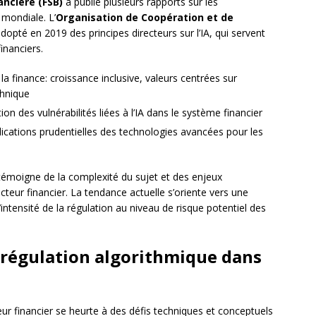
ancière (FSB)
a publié plusieurs rapports sur les
e mondiale. L’
Organisation de Coopération et de
dopté en 2019 des principes directeurs sur l’IA, qui servent
inanciers.
 la finance: croissance inclusive, valeurs centrées sur
chnique
 des vulnérabilités liées à l’IA dans le système financier
ications prudentielles des technologies avancées pour les
s témoigne de la complexité du sujet et des enjeux
ecteur financier. La tendance actuelle s’oriente vers une
intensité de la régulation au niveau de risque potentiel des
a régulation algorithmique dans
ur financier se heurte à des défis techniques et conceptuels