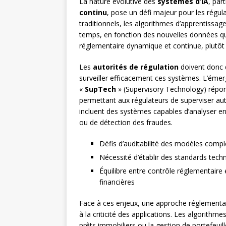
La nature évolutive des
systèmes d’IA
, par
continu
, pose un défi majeur pour les régu
traditionnels, les algorithmes d’apprentissa
temps, en fonction des nouvelles données qu’
réglementaire dynamique et continue, plutôt q
Les
autorités de régulation
doivent donc 
surveiller efficacement ces systèmes. L’éme
«
SupTech
» (Supervisory Technology) répon
permettant aux régulateurs de superviser au
incluent des systèmes capables d’analyser e
ou de détection des fraudes.
Défis d’auditabilité des modèles comp
Nécessité d’établir des standards techn
Équilibre entre contrôle réglementaire e
financières
Face à ces enjeux, une approche réglementair
à la criticité des applications. Les algorithm
prêts immobiliers ou la gestion de portefeuill