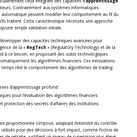
ticulièrement ceux intégrant des capacités d’
apprentissage
lateurs. Contrairement aux systèmes informatiques
ge automatique peuvent modifier leur comportement au fil du
ils traitent. Cette caractéristique nécessite une approche
u’une simple validation initiale.
développer des capacités techniques avancées pour
rgence de la «
RegTech
» (Regulatory Technology) et de la
d à ce besoin, en proposant des outils technologiques
tomatiquement les algorithmes financiers. Ces innovations
n temps réel le comportement des algorithmes de trading
lexes d’apprentissage profond
iques pour l’évaluation des algorithmes financiers
t protection des secrets d’affaires des institutions
e proportionnée s’impose, adaptant l’intensité du contrôle
es utilisés pour des décisions à fort impact, comme l’octroi de
es de retraite, justifient un niveau de supervision plus élevé