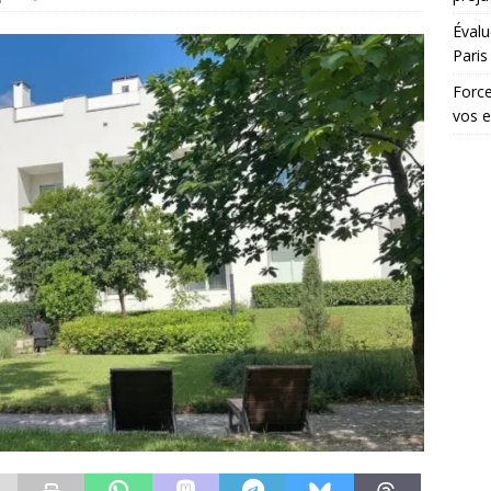
Évalu
Paris
Force
vos 