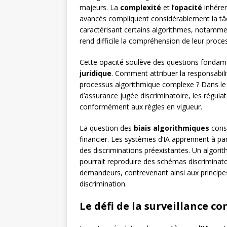
majeurs. La
complexité
et l’
opacité
inhéren
avancés compliquent considérablement la tâ
caractérisant certains algorithmes, notamm
rend difficile la compréhension de leur proc
Cette opacité soulève des questions fondame
juridique
. Comment attribuer la responsabilit
processus algorithmique complexe ? Dans le c
d’assurance jugée discriminatoire, les régula
conformément aux règles en vigueur.
La question des
biais algorithmiques
const
financier. Les systèmes d’IA apprennent à par
des discriminations préexistantes. Un algorit
pourrait reproduire des schémas discriminatoi
demandeurs, contrevenant ainsi aux principes
discrimination.
Le défi de la surveillance c