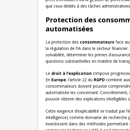
que ceux dédiés à des tâches administrativ
Protection des consomm
automatisées
La protection des
consommateurs
face aux
la régulation de l’IA dans le secteur financier. 
solvabilité, déterminer les primes d’assuranc
questions substantielles en matière de transp
Le
droit à l’explication
s’impose progressi
En
Europe
, l’article 22 du
RGPD
combiné aux 
consommateurs doivent pouvoir comprendre l
automatisée les concernant. Concrètement, un
pouvoir obtenir des explications intelligibles s
Cette exigence d’explicabilité se traduit par l
Intelligence) comme domaine de recherche prio
investissent dans des méthodes permettant d