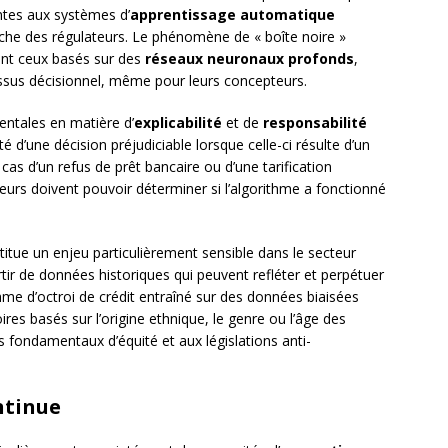
tes aux systèmes d’
apprentissage automatique
che des régulateurs. Le phénomène de « boîte noire »
ent ceux basés sur des
réseaux neuronaux profonds
,
essus décisionnel, même pour leurs concepteurs.
ntales en matière d’
explicabilité
et de
responsabilité
é d’une décision préjudiciable lorsque celle-ci résulte d’un
as d’un refus de prêt bancaire ou d’une tarification
teurs doivent pouvoir déterminer si l’algorithme a fonctionné
itue un enjeu particulièrement sensible dans le secteur
tir de données historiques qui peuvent refléter et perpétuer
hme d’octroi de crédit entraîné sur des données biaisées
res basés sur l’origine ethnique, le genre ou l’âge des
 fondamentaux d’équité et aux législations anti-
ontinue