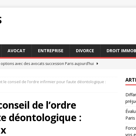
S
AVOCAT
ENTREPRISE
DIVORCE
DROIT IMMOB
 options avec des avocats succession Paris aujourd’hui
ART
 le conseil de l’ordre infirmier pour faute déontologique :
jeure : comment cette clause impacte vos engagements
DROIT
Diffa
x d’une séparation : l’importance d’un avocat droit de la famille
onseil de l’ordre
préju
Évalu
te déontologique :
clé : Pourquoi choisir des avocats succession Paris
AVOCAT
Paris
 : recours possibles en cas de préjudice subi
DROIT
ux
Force
vos 