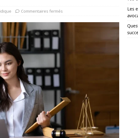
Les e
ridique
Commentaires fermés
avoca
Quest
succe