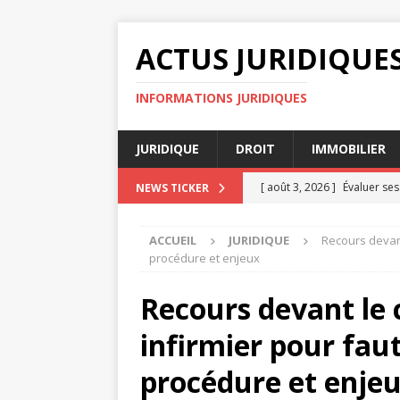
ACTUS JURIDIQUE
INFORMATIONS JURIDIQUES
JURIDIQUE
DROIT
IMMOBILIER
[ août 3, 2026 ]
Évaluer ses
NEWS TICKER
AVOCAT
ACCUEIL
JURIDIQUE
Recours devant
[ juillet 31, 2026 ]
Force ma
procédure et enjeux
[ juillet 30, 2026 ]
Les enjeu
Recours devant le c
Versailles
DIVORCE
infirmier pour fau
[ juillet 30, 2026 ]
Question 
[ août 4, 2026 ]
Diffamation
procédure et enje