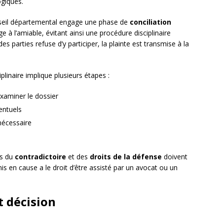
ogiques.
onseil départemental engage une phase de
conciliation
ige à l’amiable, évitant ainsi une procédure disciplinaire
des parties refuse d’y participer, la plainte est transmise à la
iplinaire implique plusieurs étapes :
xaminer le dossier
entuels
nécessaire
es du
contradictoire
et des
droits de la défense
doivent
is en cause a le droit d’être assisté par un avocat ou un
t décision