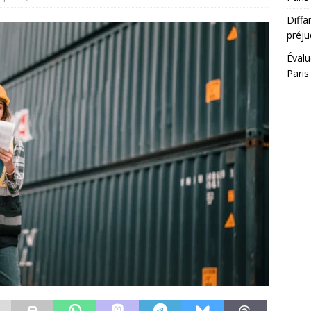
Diffa
préju
Évalu
Paris