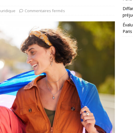
Diffa
Juridique
Commentaires fermés
préju
Évalu
Paris