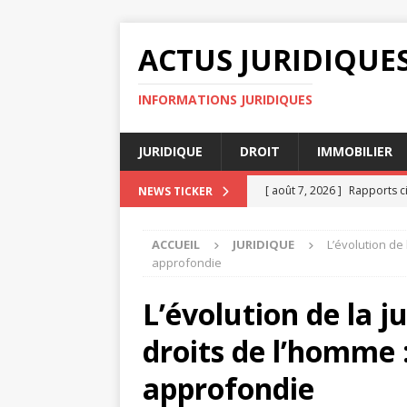
ACTUS JURIDIQUE
INFORMATIONS JURIDIQUES
JURIDIQUE
DROIT
IMMOBILIER
[ août 7, 2026 ]
Rapports c
NEWS TICKER
[ août 7, 2026 ]
Comparaiso
ACCUEIL
JURIDIQUE
L’évolution de
[ août 4, 2026 ]
Diffamation
approfondie
[ août 3, 2026 ]
Évaluer ses
L’évolution de la j
AVOCAT
droits de l’homme 
[ août 8, 2026 ]
Clause de n
approfondie