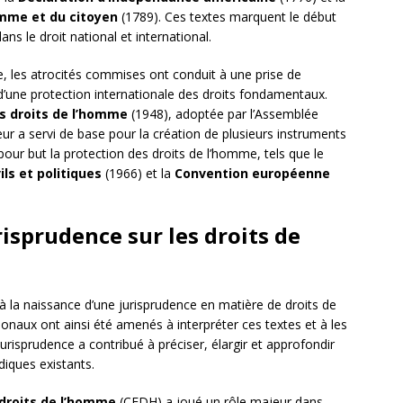
omme et du citoyen
(1789). Ces textes marquent le début
ns le droit national et international.
 les atrocités commises ont conduit à une prise de
d’une protection internationale des droits fondamentaux.
es droits de l’homme
(1948), adoptée par l’Assemblée
ur a servi de base pour la création de plusieurs instruments
pour but la protection des droits de l’homme, tels que le
ils et politiques
(1966) et la
Convention européenne
isprudence sur les droits de
t à la naissance d’une jurisprudence en matière de droits de
onaux ont ainsi été amenés à interpréter ces textes et à les
urisprudence a contribué à préciser, élargir et approfondir
diques existants.
droits de l’homme
(CEDH) a joué un rôle majeur dans