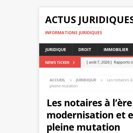
ACTUS JURIDIQUE
INFORMATIONS JURIDIQUES
JURIDIQUE
DROIT
IMMOBILIER
[ août 7, 2026 ]
Rapports c
NEWS TICKER
[ août 7, 2026 ]
Comparaiso
ACCUEIL
JURIDIQUE
Les notaires à 
[ août 4, 2026 ]
Diffamation
pleine mutation
[ août 3, 2026 ]
Évaluer ses
Les notaires à l’ère
AVOCAT
modernisation et e
[ août 8, 2026 ]
Clause de n
pleine mutation