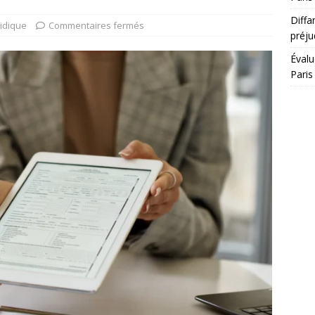
Diffa
ridique
Commentaires fermés
préju
Évalu
Paris