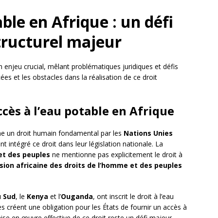
able en Afrique : un défi
structurel majeur
n enjeu crucial, mêlant problématiques juridiques et défis
cées et les obstacles dans la réalisation de ce droit
ccès à l’eau potable en Afrique
 un droit humain fondamental par les
Nations Unies
 intégré ce droit dans leur législation nationale. La
et des peuples
ne mentionne pas explicitement le droit à
ion africaine des droits de l’homme et des peuples
u Sud
, le
Kenya
et l’
Ouganda
, ont inscrit le droit à l’eau
es créent une obligation pour les États de fournir un accès à
mise en œuvre effective de ce droit reste un défi majeur