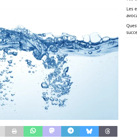
Les e
avoca
Quest
succe