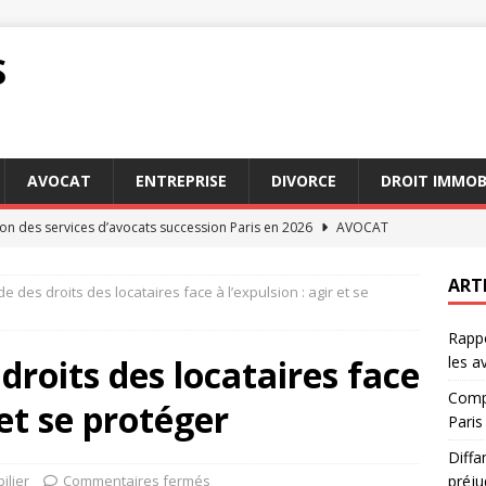
S
AVOCAT
ENTREPRISE
DIVORCE
DROIT IMMOB
n des services d’avocats succession Paris en 2026
AVOCAT
 : recours possibles en cas de préjudice subi
DROIT
ART
 des droits des locataires face à l’expulsion : agir et se
 options avec des avocats succession Paris aujourd’hui
Rappo
droits des locataires face
les a
jeure : comment cette clause impacte vos engagements
DROIT
Compa
 et se protéger
irconstanciés : exemples pratiques pour les avocats
AVOCAT
Paris
Diffa
ilier
Commentaires fermés
préju