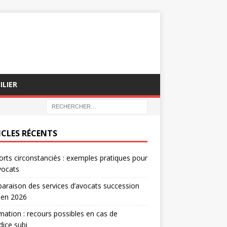
ILIER
ICLES RÉCENTS
rts circonstanciés : exemples pratiques pour
vocats
raison des services d’avocats succession
 en 2026
mation : recours possibles en cas de
dice subi