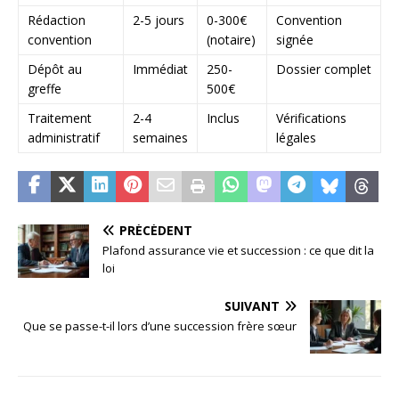
Rédaction
2-5 jours
0-300€
Convention
convention
(notaire)
signée
Dépôt au
Immédiat
250-
Dossier complet
greffe
500€
Traitement
2-4
Inclus
Vérifications
administratif
semaines
légales
PRÉCÉDENT
Plafond assurance vie et succession : ce que dit la
loi
SUIVANT
Que se passe-t-il lors d’une succession frère sœur