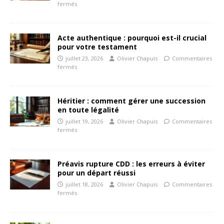
fermés
Acte authentique : pourquoi est-il crucial
pour votre testament
juillet 23, 2026
Olivier Chapuis
Commentaires
fermés
Héritier : comment gérer une succession
en toute légalité
juillet 19, 2026
Olivier Chapuis
Commentaires
fermés
Préavis rupture CDD : les erreurs à éviter
pour un départ réussi
juillet 18, 2026
Olivier Chapuis
Commentaires
fermés