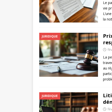
Le pa
vie p
L’une
la no
Pri
JURIDIQUE
res
fév
La pe
trave
au rè
parti
probl
Lit
JURIDIQUE
dém
fév