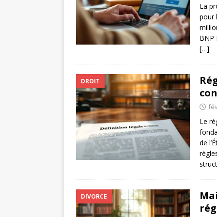
La pr
pour 
milli
BNP M
[…]
Rég
DROIT
con
fév
Le ré
fonda
de l’
règle
struc
Mai
DIVORCE
rég