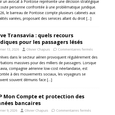
ir un avocat à Pontoise représente une décision stratégique
toute personne confrontée à une problématique juridique.
26, le barreau de Pontoise compte plusieurs cabinets aux
alités variées, proposant des services allant du droit
[…]
ve Transavia : quels recours
idiques pour les passagers lésés
rier 13, 2026
Olivier Chapuis
Commentaires fermés
rèves dans le secteur aérien provoquent régulièrement des
rbations massives pour des milliers de passagers. Lorsque
avia, compagnie aérienne low-cost néerlandaise, est
ontée à des mouvements sociaux, les voyageurs se
uvent souvent démunis face
[…]
 Mon Compte et protection des
nées bancaires
rier 9, 2026
Olivier Chapuis
Commentaires fermés