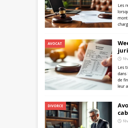
Les r
lorsq
monta
charg
Wee
AVOCAT
jur
fév
Les t
dans 
de fi
leur 
Avo
DIVORCE
cab
fév