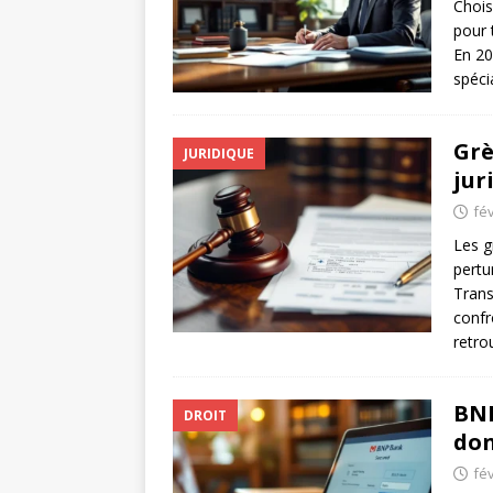
Chois
pour 
En 20
spéci
Grè
JURIDIQUE
jur
fév
Les g
pertu
Trans
confr
retro
BNP
DROIT
don
fév