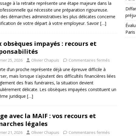
ssage à la retraite représente une étape majeure dans la
Diffa
rofessionnelle qui nécessite une préparation rigoureuse.
préju
 des démarches administratives les plus délicates concerne
tification de votre départ à votre employeur. Savoir
[…]
Évalu
Paris
x obsèques impayés : recours et
ponsabilités
rier 25, 2026
Olivier Chapuis
Commentaires fermés
rte d’un proche représente déjà une épreuve difficile à
rser, mais lorsque s’ajoutent des difficultés financières liées
glement des frais funéraires, la situation devient
culièrement délicate. Les obsèques impayées constituent un
ème juridique
[…]
ige avec la MAIF : vos recours et
arches légales
rier 21, 2026
Olivier Chapuis
Commentaires fermés