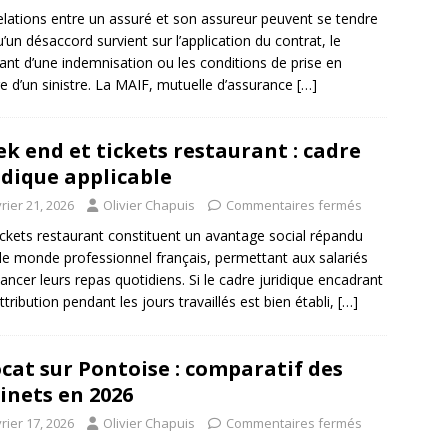
elations entre un assuré et son assureur peuvent se tendre
u’un désaccord survient sur l’application du contrat, le
nt d’une indemnisation ou les conditions de prise en
e d’un sinistre. La MAIF, mutuelle d’assurance
[…]
k end et tickets restaurant : cadre
idique applicable
rier 21, 2026
Olivier Chapuis
Commentaires fermés
ickets restaurant constituent un avantage social répandu
le monde professionnel français, permettant aux salariés
nancer leurs repas quotidiens. Si le cadre juridique encadrant
attribution pendant les jours travaillés est bien établi,
[…]
cat sur Pontoise : comparatif des
inets en 2026
rier 17, 2026
Olivier Chapuis
Commentaires fermés