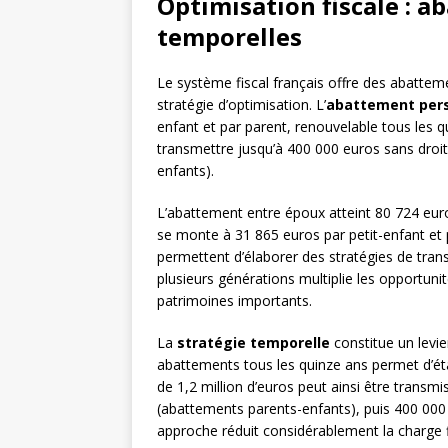
Optimisation fiscale : a
temporelles
Le système fiscal français offre des abattemen
stratégie d’optimisation. L’
abattement per
enfant et par parent, renouvelable tous les 
transmettre jusqu’à 400 000 euros sans droits
enfants).
L’abattement entre époux atteint 80 724 euro
se monte à 31 865 euros par petit-enfant et
permettent d’élaborer des stratégies de tran
plusieurs générations multiplie les opportunit
patrimoines importants.
La
stratégie temporelle
constitue un levi
abattements tous les quinze ans permet d’éta
de 1,2 million d’euros peut ainsi être tran
(abattements parents-enfants), puis 400 000 e
approche réduit considérablement la charge f