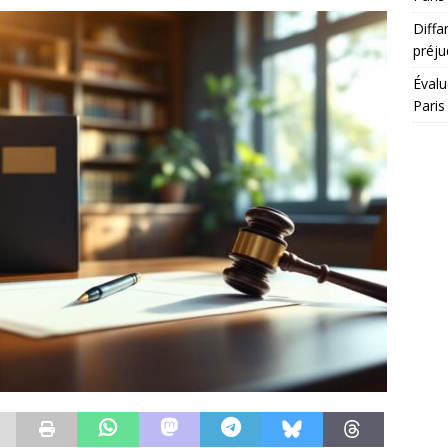
Diffa
préju
Évalu
Paris