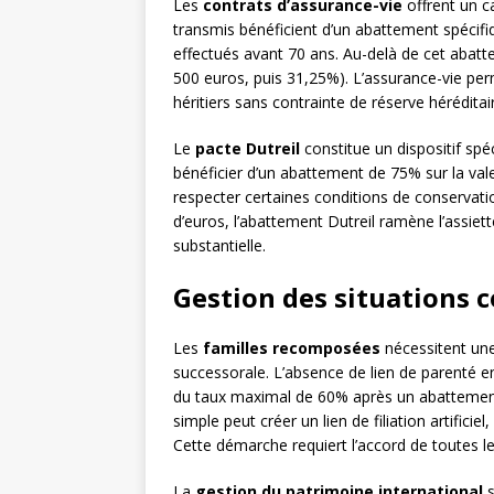
Les
contrats d’assurance-vie
offrent un ca
transmis bénéficient d’un abattement spécifi
effectués avant 70 ans. Au-delà de cet abatt
500 euros, puis 31,25%). L’assurance-vie pe
héritiers sans contrainte de réserve héréditai
Le
pacte Dutreil
constitue un dispositif spéc
bénéficier d’un abattement de 75% sur la val
respecter certaines conditions de conservatio
d’euros, l’abattement Dutreil ramène l’assie
substantielle.
Gestion des situations c
Les
familles recomposées
nécessitent une 
successorale. L’absence de lien de parenté e
du taux maximal de 60% après un abattement 
simple peut créer un lien de filiation artificie
Cette démarche requiert l’accord de toutes le
La
gestion du patrimoine international
s