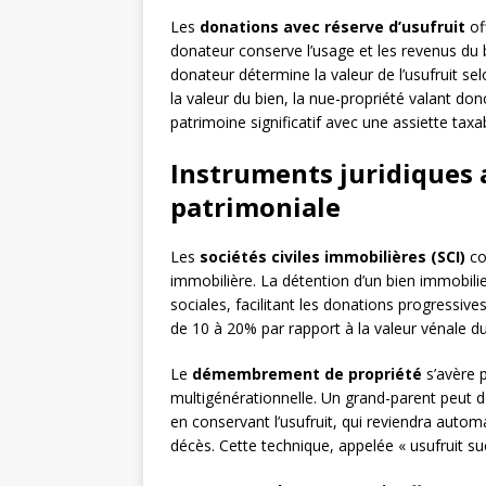
Les
donations avec réserve d’usufruit
of
donateur conserve l’usage et les revenus du 
donateur détermine la valeur de l’usufruit sel
la valeur du bien, la nue-propriété valant d
patrimoine significatif avec une assiette taxab
Instruments juridiques 
patrimoniale
Les
sociétés civiles immobilières (SCI)
con
immobilière. La détention d’un bien immobilie
sociales, facilitant les donations progressive
de 10 à 20% par rapport à la valeur vénale du 
Le
démembrement de propriété
s’avère p
multigénérationnelle. Un grand-parent peut do
en conservant l’usufruit, qui reviendra auto
décès. Cette technique, appelée « usufruit suc