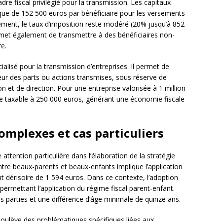
dre fiscal privilégié pour la transmission. Les capitaux
que de 152 500 euros par bénéficiaire pour les versements
ement, le taux d’imposition reste modéré (20% jusqu’à 852
rmet également de transmettre à des bénéficiaires non-
re.
ialisé pour la transmission d’entreprises. Il permet de
eur des parts ou actions transmises, sous réserve de
n et de direction. Pour une entreprise valorisée à 1 million
tte taxable à 250 000 euros, générant une économie fiscale
omplexes et cas particuliers
attention particulière dans l’élaboration de la stratégie
ntre beaux-parents et beaux-enfants implique l’application
dérisoire de 1 594 euros. Dans ce contexte, l’adoption
l, permettant l’application du régime fiscal parent-enfant.
s parties et une différence d’âge minimale de quinze ans.
oulève des problématiques spécifiques liées aux