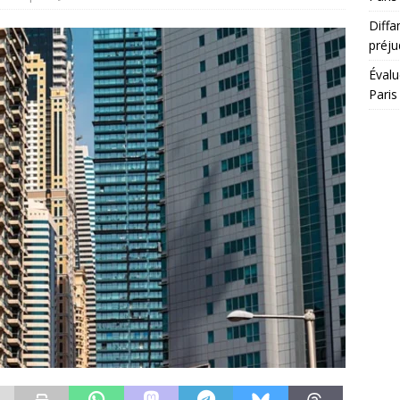
Diffa
préju
Évalu
Paris