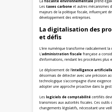
La
fiscalité environnementale
prend égal
Les
taxes carbone
et autres mécanismes d’
majeurs de la politique fiscale, influençant d
développement des entreprises.
La digitalisation des pr
et défis
L’ère numérique transforme radicalement la m
L’
administration fiscale
française a consid
d’informations, rendant les procédures plus ef
Le déploiement de l’
intelligence artificiell
désormais de détecter avec une précision acc
technologique s’accompagne d’une exigence d
adopter une approche proactive dans la gesti
Les
logiciels de comptabilité
certifiés dev
transmises aux autorités fiscales. Ces outils
changements législatifs, nécessitant une ve