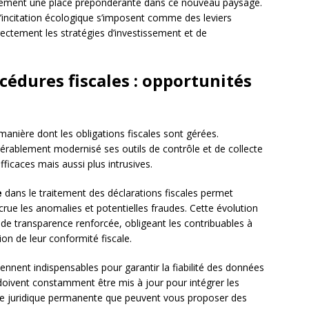
ement une place prépondérante dans ce nouveau paysage.
incitation écologique s’imposent comme des leviers
irectement les stratégies d’investissement et de
océdures fiscales : opportunités
anière dont les obligations fiscales sont gérées.
érablement modernisé ses outils de contrôle et de collecte
ficaces mais aussi plus intrusives.
e
dans le traitement des déclarations fiscales permet
rue les anomalies et potentielles fraudes. Cette évolution
e transparence renforcée, obligeant les contribuables à
on de leur conformité fiscale.
iennent indispensables pour garantir la fiabilité des données
 doivent constamment être mis à jour pour intégrer les
ille juridique permanente que peuvent vous proposer des