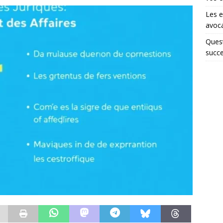
Les e
avoca
Quest
succe