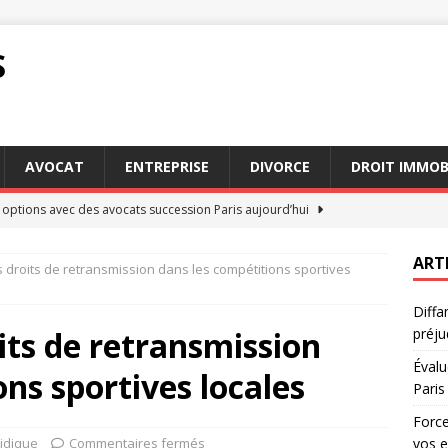
S
AVOCAT
ENTREPRISE
DIVORCE
DROIT IMMOB
 options avec des avocats succession Paris aujourd’hui
ART
 droits de retransmission dans les compétitions sportives
jeure : comment cette clause impacte vos engagements
DROIT
Diffa
x d’une séparation : l’importance d’un avocat droit de la famille
its de retransmission
préju
Évalu
ns sportives locales
clé : Pourquoi choisir des avocats succession Paris
AVOCAT
Paris
 : recours possibles en cas de préjudice subi
DROIT
Force
ridique
Commentaires fermés
vos 