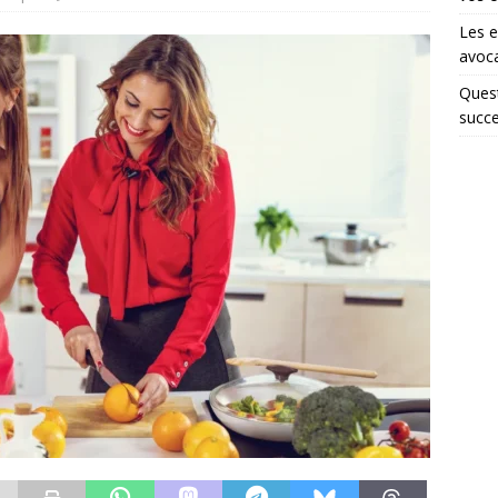
Les e
avoca
Quest
succe