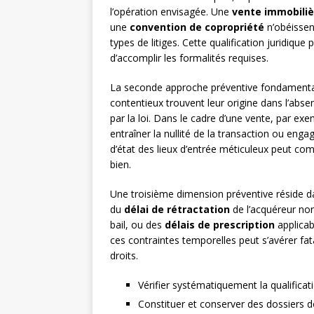
l’opération envisagée. Une
vente immobiliè
une
convention de copropriété
n’obéissen
types de litiges. Cette qualification juridiqu
d’accomplir les formalités requises.
La seconde approche préventive fondamenta
contentieux trouvent leur origine dans l’abse
par la loi. Dans le cadre d’une vente, par exe
entraîner la nullité de la transaction ou enga
d’état des lieux d’entrée méticuleux peut c
bien.
Une troisième dimension préventive réside d
du
délai de rétractation
de l’acquéreur no
bail, ou des
délais de prescription
applicab
ces contraintes temporelles peut s’avérer fata
droits.
Vérifier systématiquement la qualificati
Constituer et conserver des dossiers 