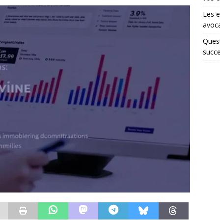
Les e
avoca
Quest
succe