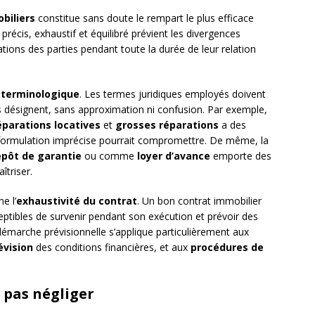
biliers
constitue sans doute le rempart le plus efficace
précis, exhaustif et équilibré prévient les divergences
gations des parties pendant toute la durée de leur relation
 terminologique
. Les termes juridiques employés doivent
 désignent, sans approximation ni confusion. Par exemple,
éparations locatives
et
grosses réparations
a des
e formulation imprécise pourrait compromettre. De même, la
pôt de garantie
ou comme
loyer d’avance
emporte des
îtriser.
e l’
exhaustivité du contrat
. Un bon contrat immobilier
eptibles de survenir pendant son exécution et prévoir des
 démarche prévisionnelle s’applique particulièrement aux
évision
des conditions financières, et aux
procédures de
e pas négliger