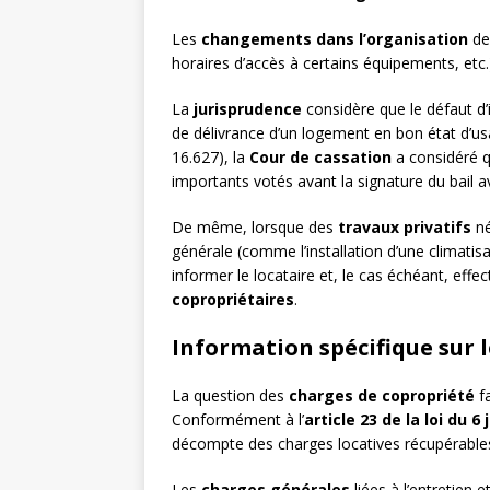
Les
changements dans l’organisation
de
horaires d’accès à certains équipements, etc.
La
jurisprudence
considère que le défaut d
de délivrance d’un logement en bon état d’usa
16.627), la
Cour de cassation
a considéré qu
importants votés avant la signature du bail a
De même, lorsque des
travaux privatifs
né
générale (comme l’installation d’une climatisa
informer le locataire et, le cas échéant, ef
copropriétaires
.
Information spécifique sur 
La question des
charges de copropriété
fa
Conformément à l’
article 23 de la loi du 6 
décompte des charges locatives récupérables,
Les
charges générales
liées à l’entretien