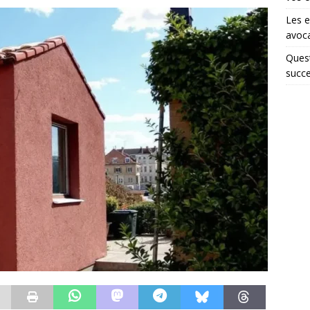
Les e
avoca
Quest
succe