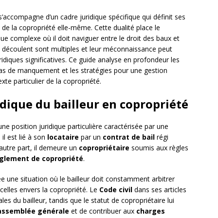
s’accompagne d’un cadre juridique spécifique qui définit ses
e de la copropriété elle-même. Cette dualité place le
ique complexe où il doit naviguer entre le droit des baux et
en découlent sont multiples et leur méconnaissance peut
idiques significatives. Ce guide analyse en profondeur les
 cas de manquement et les stratégies pour une gestion
te particulier de la copropriété.
dique du bailleur en copropriété
ne position juridique particulière caractérisée par une
 il est lié à son
locataire
par un
contrat de bail
régi
’autre part, il demeure un
copropriétaire
soumis aux règles
glement de copropriété
.
e une situation où le bailleur doit constamment arbitrer
 celles envers la copropriété. Le
Code civil
dans ses articles
les du bailleur, tandis que le statut de copropriétaire lui
assemblée générale
et de contribuer aux
charges