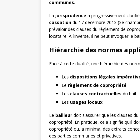
communes
.
La
jurisprudence
a progressivement clarifié 
cassation
du 17 décembre 2013 (3e chambre c
prévaloir des clauses du règlement de coprop
locataire. À l’inverse, il ne peut invoquer le b
Hiérarchie des normes appl
Face à cette dualité, une hiérarchie des norm
Les
dispositions légales impérativ
Le
règlement de copropriété
Les
clauses contractuelles
du bail
Les
usages locaux
Le
bailleur
doit s’assurer que les clauses du
copropriété. En pratique, cela signifie qu’il 
copropriété ou, a minima, des extraits concer
des parties communes et privatives.