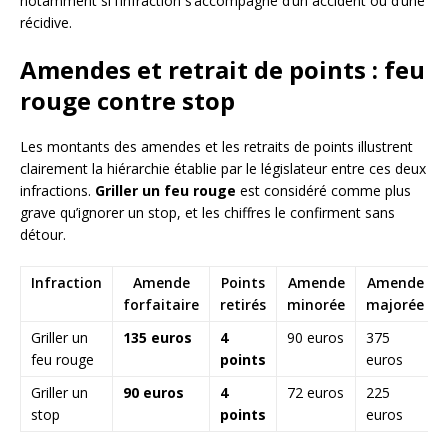
notamment si l’infraction s’accompagne d’un accident ou d’une
récidive.
Amendes et retrait de points : feu
rouge contre stop
Les montants des amendes et les retraits de points illustrent
clairement la hiérarchie établie par le législateur entre ces deux
infractions.
Griller un feu rouge
est considéré comme plus
grave qu’ignorer un stop, et les chiffres le confirment sans
détour.
Infraction
Amende
Points
Amende
Amende
forfaitaire
retirés
minorée
majorée
Griller un
135 euros
4
90 euros
375
feu rouge
points
euros
Griller un
90 euros
4
72 euros
225
stop
points
euros