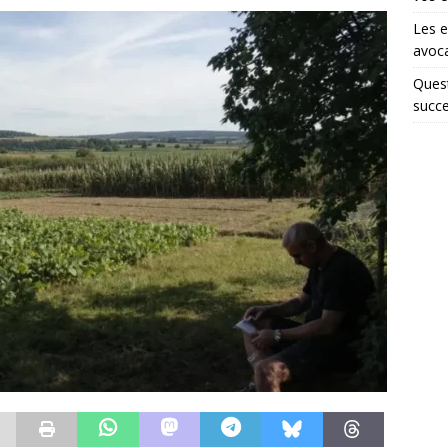
Les e
avoca
Quest
succe