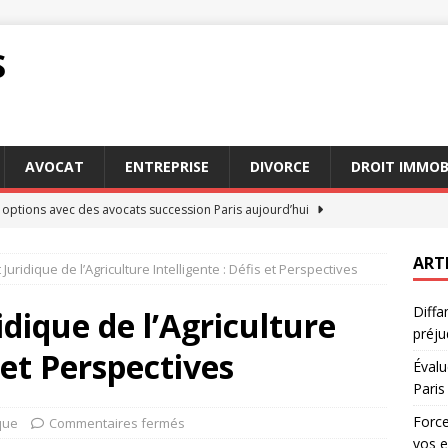
S
AVOCAT
ENTREPRISE
DIVORCE
DROIT IMMOB
 options avec des avocats succession Paris aujourd’hui
ART
uridique de l’Agriculture Intelligente : Défis et Perspectives
jeure : comment cette clause impacte vos engagements
DROIT
Diffa
x d’une séparation : l’importance d’un avocat droit de la famille
dique de l’Agriculture
préju
s et Perspectives
Évalu
clé : Pourquoi choisir des avocats succession Paris
AVOCAT
Paris
 : recours possibles en cas de préjudice subi
DROIT
Force
que
Commentaires fermés
vos 