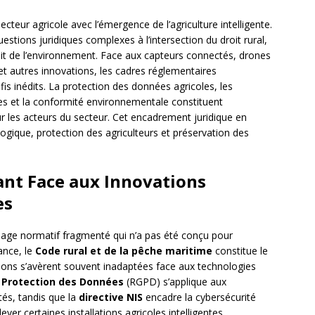
teur agricole avec l’émergence de l’agriculture intelligente.
stions juridiques complexes à l’intersection du droit rural,
oit de l’environnement. Face aux capteurs connectés, drones
et autres innovations, les cadres réglementaires
fis inédits. La protection des données agricoles, les
s et la conformité environnementale constituent
les acteurs du secteur. Cet encadrement juridique en
logique, protection des agriculteurs et préservation des
tant Face aux Innovations
es
paysage normatif fragmenté qui n’a pas été conçu pour
ance, le
Code rural et de la pêche maritime
constitue le
itions s’avèrent souvent inadaptées face aux technologies
 Protection des Données
(RGPD) s’applique aux
tés, tandis que la
directive NIS
encadre la cybersécurité
ever certaines installations agricoles intelligentes.