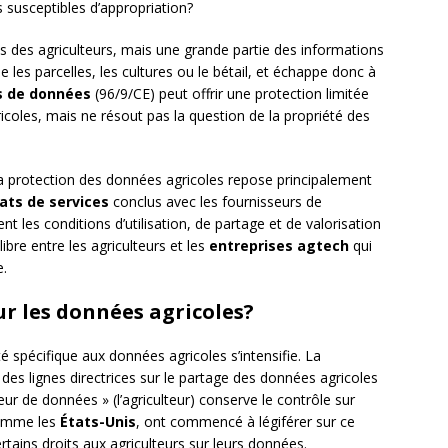
s susceptibles d’appropriation?
 des agriculteurs, mais une grande partie des informations
e les parcelles, les cultures ou le bétail, et échappe donc à
es de données
(96/9/CE) peut offrir une protection limitée
coles, mais ne résout pas la question de la propriété des
 la protection des données agricoles repose principalement
ats de services
conclus avec les fournisseurs de
nt les conditions d’utilisation, de partage et de valorisation
ibre entre les agriculteurs et les
entreprises agtech
qui
e.
ur les données agricoles?
té spécifique aux données agricoles s’intensifie. La
des lignes directrices sur le partage des données agricoles
r de données » (l’agriculteur) conserve le contrôle sur
 comme les
États-Unis
, ont commencé à légiférer sur ce
rtains droits aux agriculteurs sur leurs données.