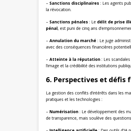
–
Sanctions disciplinaires
: Les agents publ
la révocation.
–
Sanctions pénales
: Le
délit de prise il
pénal
, est puni de cinq ans d’emprisonneme
–
Annulation du marché
: Le juge administ
avec des conséquences financières potentiell
–
Atteinte à la réputation
: Les scandales 
l’image et la crédibilité des institutions publiq
6. Perspectives et défis 
La gestion des conflits d’intérêts dans les m
pratiques et les technologies :
–
Numérisation
: Le développement des mar
de transparence, mais soulève des questions
–
Intelligence artificielle
: Des outils d’IA 