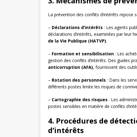
3. Mécanismes de prévent
La prévention des conflits d’intérêts repose
–
Déclarations d’intérêts
: Les agents publ
déclarations d’intérêts, examinées par leur h
de la Vie Publique (HATVP)
.
–
Formation et sensibilisation
: Les achet
gestion des conflits d’intérêts. Des guides pr
anticorruption (AFA)
, fournissent des outil
–
Rotation des personnels
: Dans les servi
différents postes limite les risques de conniv
–
Cartographie des risques
: Les administr
postes sensibles en matière de conflits d’inté
4. Procédures de détecti
d’intérêts