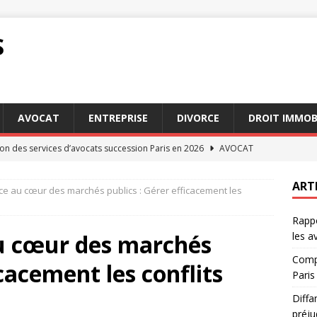
S
AVOCAT
ENTREPRISE
DIVORCE
DROIT IMMOB
n des services d’avocats succession Paris en 2026
AVOCAT
 : recours possibles en cas de préjudice subi
DROIT
ART
ce au cœur des marchés publics : Gérer efficacement les
 options avec des avocats succession Paris aujourd’hui
Rappo
u cœur des marchés
les a
jeure : comment cette clause impacte vos engagements
DROIT
Compa
icacement les conflits
irconstanciés : exemples pratiques pour les avocats
AVOCAT
Paris
Diffa
préju