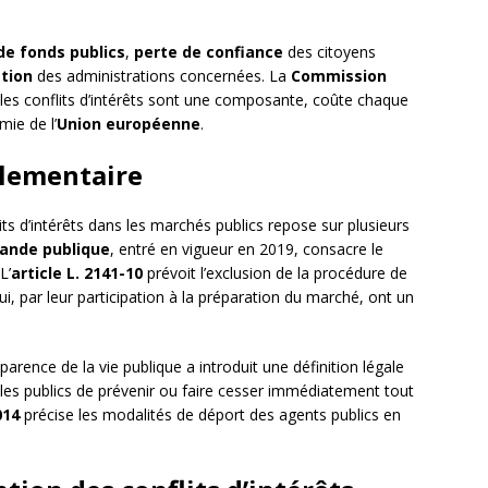
de fonds publics
,
perte de confiance
des citoyens
ation
des administrations concernées. La
Commission
les conflits d’intérêts sont une composante, coûte chaque
mie de l’
Union européenne
.
glementaire
flits d’intérêts dans les marchés publics repose sur plusieurs
ande publique
, entré en vigueur en 2019, consacre le
L’
article L. 2141-10
prévoit l’exclusion de la procédure de
, par leur participation à la préparation du marché, ont un
.
sparence de la vie publique a introduit une définition légale
bles publics de prévenir ou faire cesser immédiatement tout
014
précise les modalités de déport des agents publics en