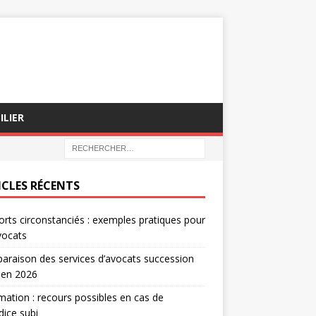
ILIER
ICLES RÉCENTS
rts circonstanciés : exemples pratiques pour
vocats
raison des services d’avocats succession
 en 2026
mation : recours possibles en cas de
dice subi