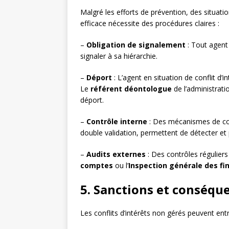
Malgré les efforts de prévention, des situatio
efficace nécessite des procédures claires :
–
Obligation de signalement
: Tout agent 
signaler à sa hiérarchie.
–
Déport
: L’agent en situation de conflit d’i
Le
référent déontologue
de l’administrati
déport.
–
Contrôle interne
: Des mécanismes de con
double validation, permettent de détecter et p
–
Audits externes
: Des contrôles régulie
comptes
ou l’
Inspection générale des fi
5. Sanctions et conséque
Les conflits d’intérêts non gérés peuvent en