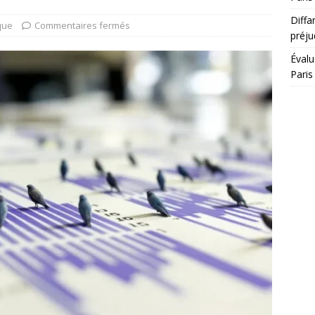
Diffa
que
Commentaires fermés
préju
Évalu
Paris