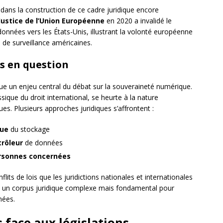
dans la construction de ce cadre juridique encore
Justice de l’Union Européenne
en 2020 a invalidé le
onnées vers les États-Unis, illustrant la volonté européenne
 de surveillance américaines.
es en question
ue un enjeu central du débat sur la souveraineté numérique.
sique du droit international, se heurte à la nature
s. Plusieurs approches juridiques s’affrontent :
que
du stockage
trôleur
de données
ersonnes concernées
its de lois que les juridictions nationales et internationales
t un corpus juridique complexe mais fondamental pour
nées.
 face aux législations