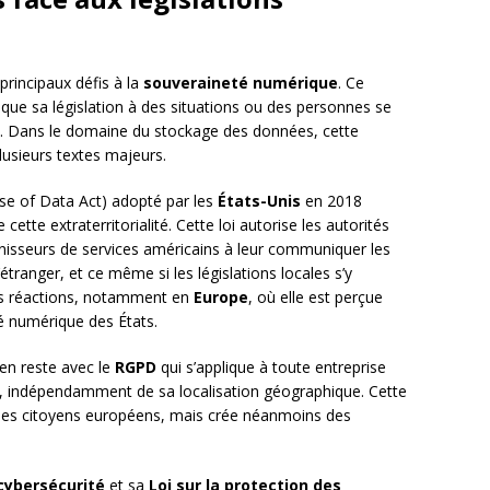
s principaux défis à la
souveraineté numérique
. Ce
que sa législation à des situations ou des personnes se
e. Dans le domaine du stockage des données, cette
usieurs textes majeurs.
se of Data Act) adopté par les
États-Unis
en 2018
ette extraterritorialité. Cette loi autorise les autorités
urnisseurs de services américains à leur communiquer les
tranger, et ce même si les législations locales s’y
ves réactions, notamment en
Europe
, où elle est perçue
é numérique des États.
en reste avec le
RGPD
qui s’applique à toute entreprise
, indépendamment de sa localisation géographique. Cette
ger les citoyens européens, mais crée néanmoins des
 cybersécurité
et sa
Loi sur la protection des