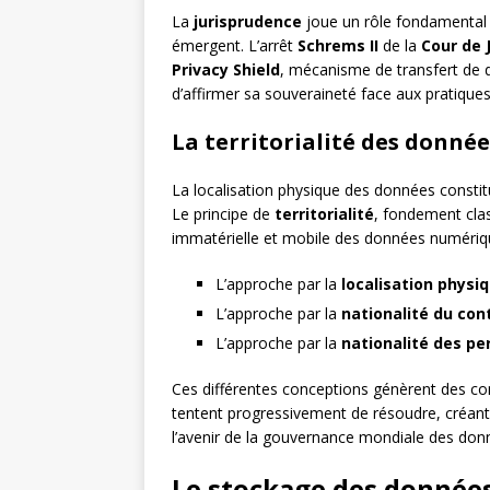
La
jurisprudence
joue un rôle fondamental 
émergent. L’arrêt
Schrems II
de la
Cour de 
Privacy Shield
, mécanisme de transfert de d
d’affirmer sa souveraineté face aux pratiques
La territorialité des donné
La localisation physique des données constit
Le principe de
territorialité
, fondement clas
immatérielle et mobile des données numérique
L’approche par la
localisation physi
L’approche par la
nationalité du con
L’approche par la
nationalité des p
Ces différentes conceptions génèrent des confl
tentent progressivement de résoudre, créan
l’avenir de la gouvernance mondiale des don
Le stockage des données