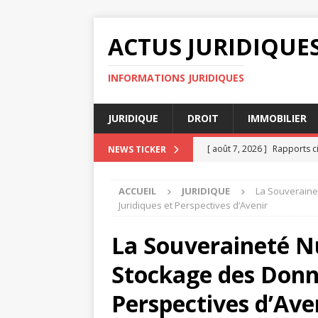
ACTUS JURIDIQUE
INFORMATIONS JURIDIQUES
JURIDIQUE
DROIT
IMMOBILIER
[ août 7, 2026 ]
Rapports c
NEWS TICKER
[ août 7, 2026 ]
Comparaiso
ACCUEIL
JURIDIQUE
La Souveraine
[ août 4, 2026 ]
Diffamation
Juridiques et Perspectives d’Avenir
[ août 3, 2026 ]
Évaluer ses
La Souveraineté N
AVOCAT
Stockage des Donné
[ août 8, 2026 ]
Clause de n
Perspectives d’Ave