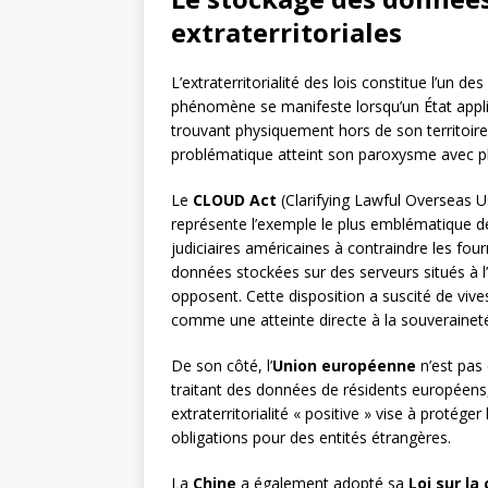
extraterritoriales
L’extraterritorialité des lois constitue l’un de
phénomène se manifeste lorsqu’un État appli
trouvant physiquement hors de son territoir
problématique atteint son paroxysme avec pl
Le
CLOUD Act
(Clarifying Lawful Overseas U
représente l’exemple le plus emblématique de c
judiciaires américaines à contraindre les fo
données stockées sur des serveurs situés à l’é
opposent. Cette disposition a suscité de vi
comme une atteinte directe à la souverainet
De son côté, l’
Union européenne
n’est pas 
traitant des données de résidents européens
extraterritorialité « positive » vise à proté
obligations pour des entités étrangères.
La
Chine
a également adopté sa
Loi sur la