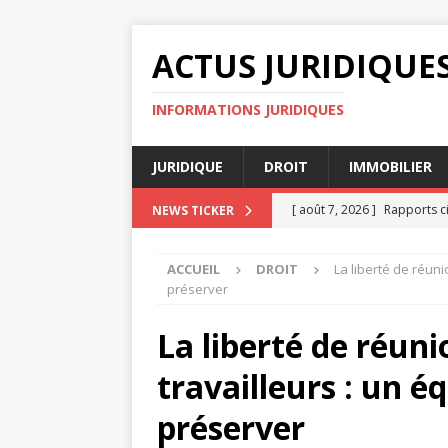
ACTUS JURIDIQUE
INFORMATIONS JURIDIQUES
JURIDIQUE
DROIT
IMMOBILIER
[ août 7, 2026 ]
Rapports c
NEWS TICKER
[ août 7, 2026 ]
Comparaiso
ACCUEIL
DROIT
La liberté de réunio
[ août 4, 2026 ]
Diffamation
préserver
[ août 3, 2026 ]
Évaluer ses
La liberté de réuni
AVOCAT
travailleurs : un éq
[ août 8, 2026 ]
Clause de n
préserver