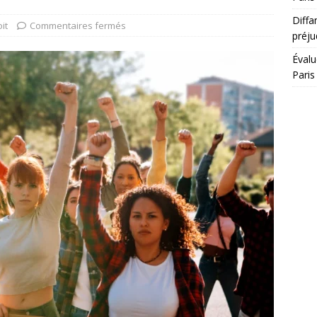
Diffa
it
Commentaires fermés
préju
Évalu
Paris