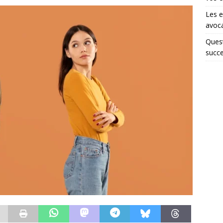
Les e
avoca
Quest
succe