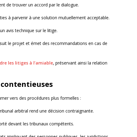
ent de trouver un accord par le dialogue.
arties à parvenir à une solution mutuellement acceptable.
 avis technique sur le litige.
suit le projet et émet des recommandations en cas de
re les litiges à l’amiable
, préservant ainsi la relation
 contentieuses
urner vers des procédures plus formelles :
ibunal arbitral rend une décision contraignante.
 porté devant les tribunaux compétents.
ats impliquant des personnes publiques, les juridictions