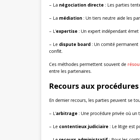
– La
négociation directe
: Les parties tent
– La
médiation
: Un tiers neutre aide les p
– L’
expertise
: Un expert indépendant émet un
– Le
dispute board
: Un comité permanent 
conflit.
Ces méthodes permettent souvent de
résoud
entre les partenaires.
Recours aux procédures
En dernier recours, les parties peuvent se to
– L’
arbitrage
: Une procédure privée où un tr
– Le
contentieux judiciaire
: Le litige est
– Le
recours administratif
: Pour les contr