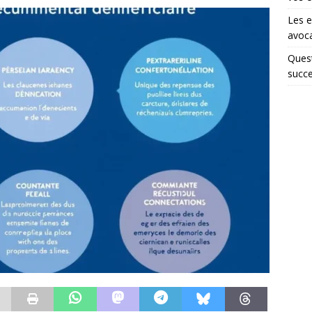
Les e
avoca
Quest
succe