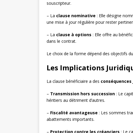
souscripteur.
– La
clause nominative
: Elle désigne nomm
une mise à jour régulière pour rester pertine
– La
clause à options
: Elle offre au bénéfic
dans le contrat.
Le choix de la forme dépend des objectifs du 
Les Implications Juridiq
La clause bénéficiaire a des
conséquences j
–
Transmission hors succession
: Le capi
héritiers au détriment d’autres.
–
Fiscalité avantageuse
: Les sommes tran
abattements importants.
–
Protection contre les créanciers
: Le ca